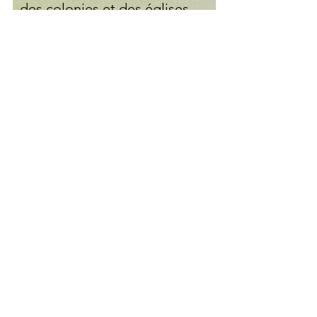
des colonies et des églises
noires, des œuvres
artistiques multimédias
élaborées à partir de
ressources documentaires
historiques, des
documents concernant des
églises afro-canadiennes
historiques, des articles de
journaux et des
photographies rares
acquises qui célèbrent et
fournissent une vue
approfondie début de la
vie de pionnier au sein des
communautés afro-
canadiennes.